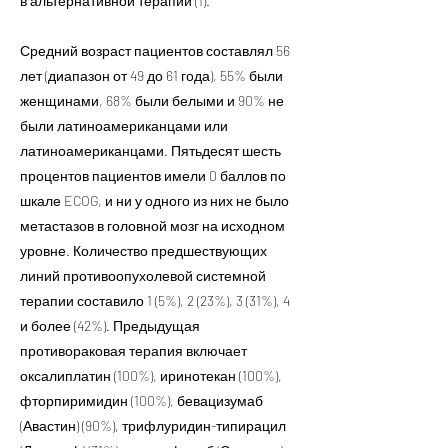
в альтернативной терапии (1).
Средний возраст пациентов составлял 56
лет (диапазон от 49 до 61 года), 55% были
женщинами, 68% были белыми и 90% не
были латиноамериканцами или
латиноамериканцами. Пятьдесят шесть
процентов пациентов имели 0 баллов по
шкале ECOG, и ни у одного из них не было
метастазов в головной мозг на исходном
уровне. Количество предшествующих
линий противоопухолевой системной
терапии составило 1 (5%), 2 (23%), 3 (31%), 4
и более (42%). Предыдущая
противораковая терапия включает
оксалиплатин (100%), иринотекан (100%),
фторпиримидин (100%), бевацизумаб
(Авастин) (90%), трифлуридин-типирацил