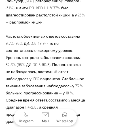
(Лонсурф) (31%), регорафениб (Стиварга)
(31%). и анти-PD-1/PD-L1. У 77% был
диагностирован рак толстой кишки, а у 23%
— рак прямой кишки.
Частота объективных ответов составила
9,7% (95% ДИ, 3,6–19,9), что не
соответствовало исходному уровню.
Уровень контроля заболевания составил
82,3% (95% ДИ, 70,5-90,8). Полного ответа
не наблюдалось, частичный ответ
наблюдался у 10% пациентов. Стабильное
течение заболевания наблюдалось у 73 %
больных, прогрессирование — у 18 %.
Среднее время ответа составило 2 месяца
(диапазон 1,4–2,8), а средняя
продолжительность ответа — 4,2 месяца
Telegram
Mail
WhatsApp
(диапазон 2,9–8,5).