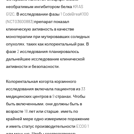
необратимым ингибитором белка KRAS
G12C. В исследовании фазы 1 CodeBreaK100
(NCT03600883) препарат показал
клиническую активность в качестве
монотерапии при мутировавших солидных
опухолях, таких как колоректальный рак. В
фазе 2 исследования планировалось
дальнейшее исследование клинической
активности и безопасности.
Колоректальная когорта корзинного
исследования включала пациентов из 33
медицинских центров в 9 странах. Чтобы
быть включенными, они должны быть в
возрасте 18 лет или старше, иметь по
крайней мере одно измеримое поражение
и иметь статус производительности ECOG 1
или меньше. Чтобы соответствовать