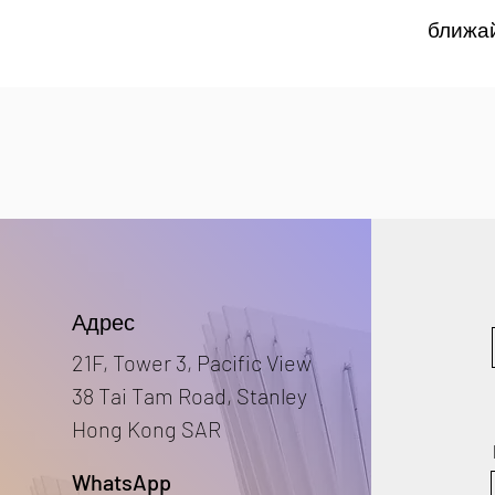
ближа
Адрес
21F, Tower 3, Pacific View
38 Tai Tam Road, Stanley
Hong Kong SAR
WhatsApp