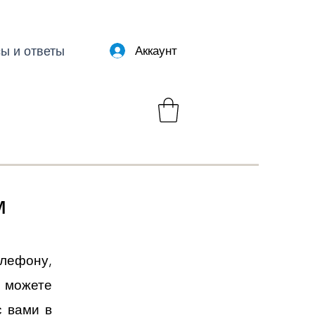
ы и ответы
Аккаунт
м
лефону,
е можете
с вами в