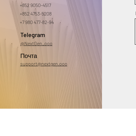
+852 9050-4517
+852 4753-5208
+7 980 477-82-94
Telegram
@NextGen_ooo
Почта
support@nextgen.ooo
© 2026
NextGen
+85290504517 | +79804778294
Нужна помощь? Напишите нам:
suppor