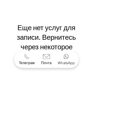
Еще нет услуг для
записи. Вернитесь
через некоторое
время.
Телеграм
Почта
WhatsApp
© 2026
NextGen
+85290504517
|
+79804778294
Нужна помощь? Напишите нам:
support@nextgen.ooo
Политика
Условия
конфиденциальности
пользования