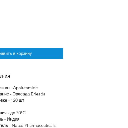
авить в корзину
ения
тво - Apalutamide
ание - Эрлеада Erleada
вке - 120 шт
ния - до 30°C
ль - Индия
ель - Natco Pharmaceuticals