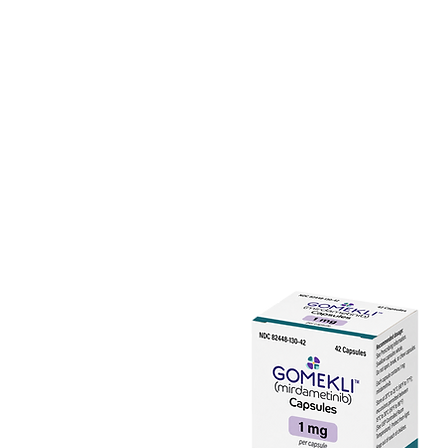
Апалутамид является мощным а
(AR), который избирательно с
доменом AR и блокирует ядерн
элементами андрогенного отве
действием, апалутамид блокиру
способствующих росту опухоли
домен AR и предотвращает яде
ДНК и транскрипцию генных ми
мышей, несущих модели ксенот
апалутамидом приводило к рег
образом, что было более эффе
или энзалутамидом. В отличие
противодействовал AR-опосред
клеток CRPC человека, сверхэ
Андрогенная депривация или г
использоваться как часть под