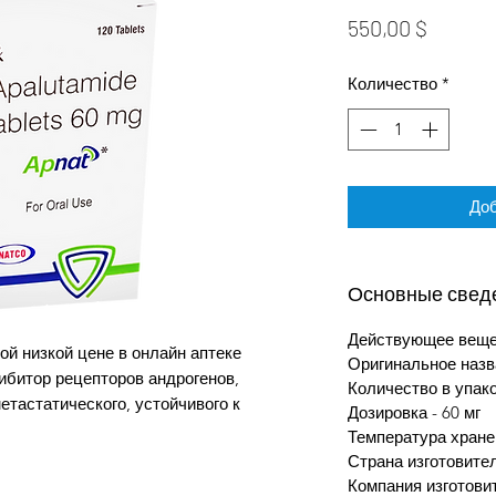
Цена
550,00 $
Количество
*
Доб
Основные свед
Действующее вещес
ой низкой цене в онлайн аптеке
Оригинальное назв
гибитор рецепторов андрогенов,
Количество в упако
тастатического, устойчивого к
Дозировка - 60 мг
Температура хране
Страна изготовите
Компания изготовит