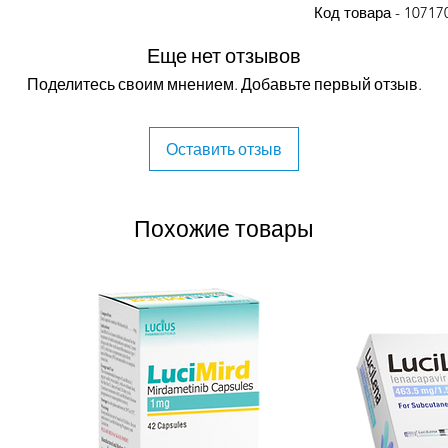
Код товара - 10717
нтагонистом рецепторов андрогенов
Еще нет отзывов
вязывается с лиганд-связывающим
ую транслокацию AR или связывание с
Поделитесь своим мнением. Добавьте первый отзыв.
та. Обладая противоопухолевым
ет действие андрогенов,
. Он нацелен на лиганд-связывающий
Оставить отзыв
рную транслокацию AR, связывание
шеней AR в опухолях простаты. У
рансплантата CRPC человека, лечение
Похожие товары
рессии опухоли дозозависимым
ктивным, чем лечение бикалутамидом
 от бикалутамида, апалутамид
ованной передаче сигналов в линиях
кспрессирующих AR.
ормональная терапия может
держивающей терапии для пациентов с