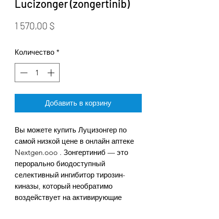
Lucizonger (zongertinib)
Цена
1 570,00 $
Количество
*
Добавить в корзину
Вы можете купить Луцизонгер по
самой низкой цене в онлайн аптеке
Nextgen.ooo . Зонгертиниб — это
перорально биодоступный
селективный ингибитор тирозин-
киназы, который необратимо
воздействует на активирующие
мутации HER2, включая вставки в