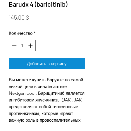
Barudx 4 (baricitinib)
Цена
145,00 $
Количество
*
Добавить в корзину
Вы можете купить Барудкс по самой
низкой цене в онлайн аптеке
Nextgen.ooo . Барицитиниб является
ингибитором янус-киназы (JAK). JAK
представляют собой тирозиновые
протеинкиназы, которые играют
важную роль в провоспалительных
сигнальных путях. Сверхактивные