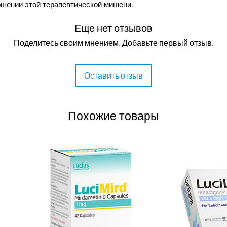
ошении этой терапевтической мишени.
ию к TYK2 может привести к улучшению
Еще нет отзывов
ацитиниба, поскольку неселективные
м побочных эффектов, таких как
Поделитесь своим мнением. Добавьте первый отзыв.
 и триглицеридов и дисфункция печени
Оставить отзыв
добрен FDA в сентябре 2022 г. для
Похожие товары
редней и тяжелой степени. Позже он
равоохранения Канады в ноябре 2022 г.
 участием пациентов с псориазом
м образом снижал экспрессию генов,
ая снижение количества регулируемых
ипа. После 16 недель приема один раз в
аркеры воспаления, такие как IL-17A,
0%, 72% и 81–84% соответственно.
 JAK2-зависимые функции