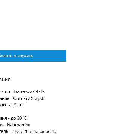
авить в корзину
ения
тво - Deucravacitinib
ние - Сотикту Sotyktu
вке - 30 шт
ния - до 30°C
ль - Бангладеш
ель - Ziska Pharmaceuticals