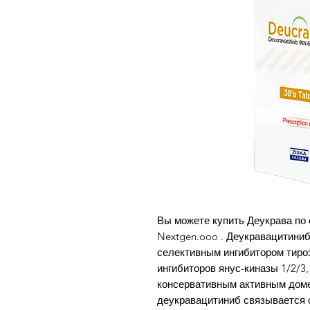
Вы можете купить Деукрава по 
Nextgen.ooo . Деукравацитини
селективным ингибитором тироз
ингибиторов янус-киназы 1/2/3
консервативным активным доме
деукравацитиниб связывается 