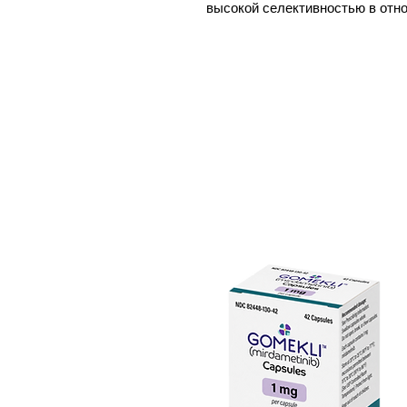
высокой селективностью в отн
Эта селективность по отношен
профиля безопасности деукрав
ингибиторы JAK связаны с рядо
изменение уровня холестерина
и почек.
Деукравацитиниб был впервые о
лечения бляшечного псориаза с
был одобрен Министерством зд
В клинических исследованиях с
деукравацитиниб дозозависимы
связанных с псориазом, включ
генов пути IL-23 и пути IFN I т
день деукравацитиниб снижал м
IL-19 и бета-дефензин, на 47–5
Деукравацитиниб не влияет на
кроветворения.