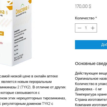
Цена
170,00 $
Количество
*
Доб
Основные свед
Действующее вещес
самой низкой цене в онлайн аптеке
Оригинальное назва
б является новым пероральным
Количество в упако
инкиназы 2 (TYK2). В отличие от других
Дозировка - 6 мг
, которые связываются с
Температура хране
ном этих нерецепторных тирозинкиназ,
Страна изготовите
с регуляторным доменом TYK2 с
Компания изготовит