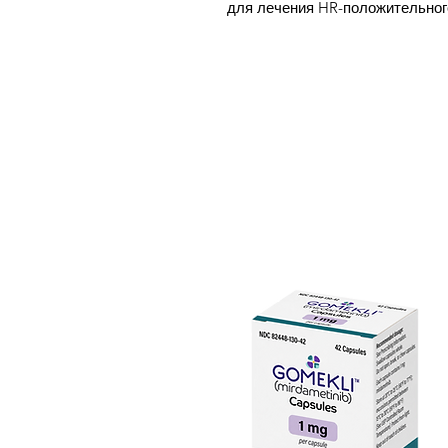
для лечения HR-положительног
распространенного или метаста
который прогрессировал после
назначается либо отдельно па
и химиотерапию после метастаз
фулвестрантом. После перораль
положительным, HER2-отрицат
абемациклиб продемонстриров
выживаемости без прогрессиро
объективного ответа. Абемаци
изучению лечения меланомы, 
опухолей и глиобластомы.
Регулирование клеточного цик
поддержания правильного роста
сигнального пути клеточного ц
вызывающим гиперпролифераци
различных видах рака. Прогрес