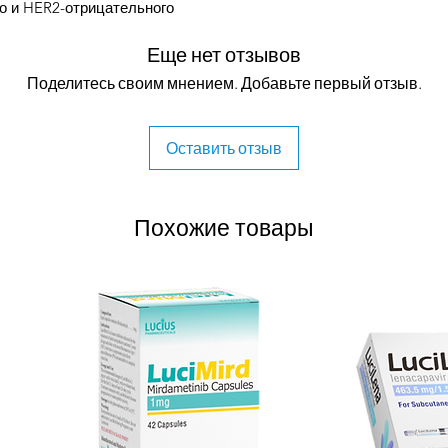
о и HER2-отрицательного
тического рака молочной железы,
Еще нет отзывов
 безуспешной эндокринной терапии. Он
циентам, прошедшим эндокринотерапию
Поделитесь своим мнением. Добавьте первый отзыв.
ирования рака, либо в комбинации с
ного лечения у пациентов с HR-
ельным раком молочной железы
Оставить отзыв
ал повышение показателей
вания заболевания и показателей
клиб использовался в исследованиях по
Похожие товары
лимфомы, новообразований, солидных
ла имеет решающее значение для
 клеток; нарушение регуляции
икла является ключевым компонентом,
ю клеток и образование опухолей при
сирование клеточного цикла из фазы