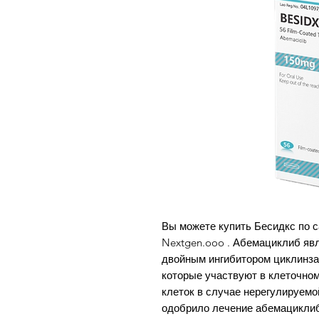
Вы можете купить Бесидкс по с
Nextgen.ooo . Абемациклиб яв
двойным ингибитором циклинзав
которые участвуют в клеточном
клеток в случае нерегулируемой
одобрило лечение абемациклиб