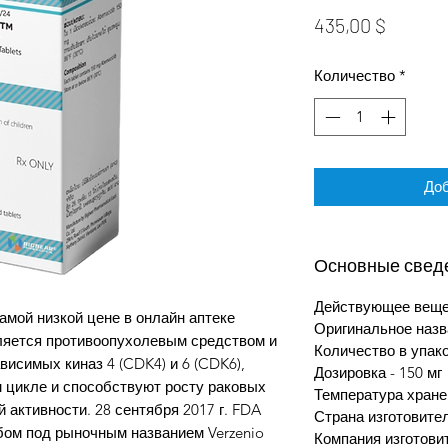
Цена
435,00 $
Количество
*
Доб
Основные свед
Действующее вещес
амой низкой цене в онлайн аптеке
Оригинальное назва
ляется противоопухолевым средством и
Количество в упако
исимых киназ 4 (CDK4) и 6 (CDK6),
Дозировка - 150 мг
 цикле и способствуют росту раковых
Температура хране
 активности. 28 сентября 2017 г. FDA
Страна изготовител
ом под рыночным названием Verzenio
Компания изготовит