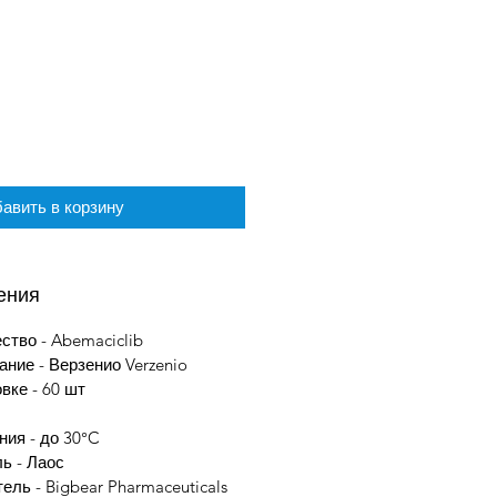
авить в корзину
ения
тво - Abemaciclib
ние - Верзенио Verzenio
вке - 60 шт
ния - до 30°C
ь - Лаос
ель - Bigbear Pharmaceuticals