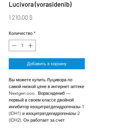
Lucivora (vorasidenib)
Цена
1 210,00 $
Количество
*
Добавить в корзину
Вы можете купить Луцивора по
самой низкой цене в интернет-аптеке
Nextgen.ooo . Ворасидениб —
первый в своем классе двойной
ингибитор изоцитратдегидрогеназы-1
(IDH1) и изоцитратдегидрогеназы-2
(IDH2). Он работает за счет
подавления уровней D-2-