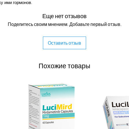
у ими гормонов.
Еще нет отзывов
Поделитесь своим мнением. Добавьте первый отзыв.
еизвестен, хотя имеются данные,
о препарат изменяет периферический
е напрямую подавляет кору
Оставить отзыв
 митотана по отношению к коре
словлена ​​метаболическим
ую форму через ферментную систему,
Похожие товары
дпочечников.