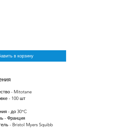
а
авить в корзину
ения
тво - Mitotane
овке - 100 шт
ния - до 30°C
ль - Франция
ель - Bristol Myers Squibb