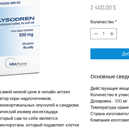
Цен
2 400,00 $
Количество
*
Доб
Основные свед
Действующее вещес
самой низкой цене в онлайн аптеке
Количество в упак
итор коры надпочечников,
Дозировка - 500 мг
енокортикальных опухолей и синдрома
Температура хране
ический изомер инсектицида
Страна изготовите
торый сам по себе является
Компания изготовит
хлорэтана, который подавляет клетки