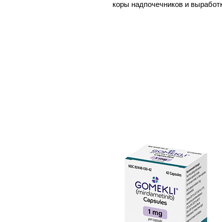
коры надпочечников и выработк
Механизм действия митотана н
позволяющие предположить, чт
метаболизм стероидов, а такж
надпочечников. Специфичность
надпочечников может быть обу
преобразованием в его активн
уникальную для ткани коры на