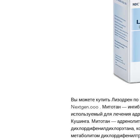
Вы можете купить Лизодрен по 
Nextgen.ooo . Митотан — ингиб
используемый для лечения адр
Кушинга. Митотан — адренолит
дихлордифенилдихлорэтана, ко
метаболитом дихлордифенилтри