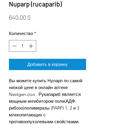
Nuparp (rucaparib)
Цена
640,00 $
Количество
*
Добавить в корзину
Вы можете купить Нупарп по самой
низкой цене в онлайн аптеке
Nextgen.ooo . Рукапариб является
мощным ингибитором поли(АДФ-
рибозо)полимеразы (PARP) 1, 2 и 3
млекопитающих с
противоопухолевыми свойствами.
PPAR представляет собой фермент,