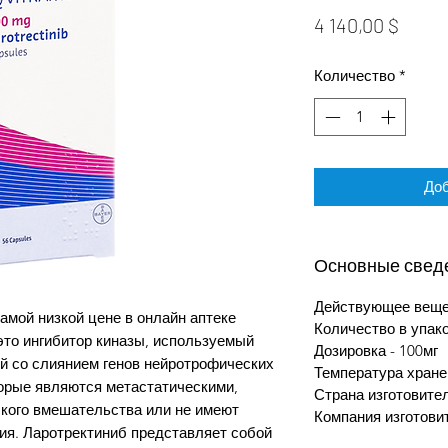
Цена
4 140,00 $
Количество
*
Доб
Основные свед
Действующее вещест
амой низкой цене в онлайн аптеке
Количество в упак
 это ингибитор киназы, используемый
Дозировка - 100мг
й со слиянием генов нейротрофических
Температура хране
торые являются метастатическими,
Страна изготовите
ского вмешательства или не имеют
Компания изготовит
ия. Ларотректиниб представляет собой