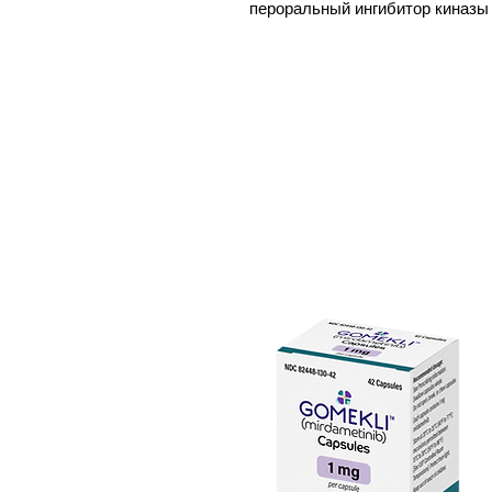
пероральный ингибитор киназы 
продемонстрированной противо
введения ларотректиниб связы
взаимодействие нейротрофин-Trk
индукции клеточного апоптоза, 
опухолях, которые сверхэкспрес
тирозинкиназа, активируемая 
типах раковых клеток и играет
опухолевых клеток.
Первоначально обнаруженный A
итоге лицензирован Loxo Oncol
один пример инновационных но
нацеленных на ключевые, конк
вызывающие рак, а не на опре