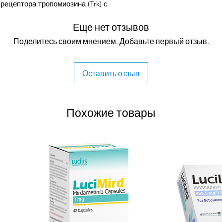
рецептора тропомиозина (Trk) с
опухолевой активностью. После
Еще нет отзывов
вается с Trk, тем самым предотвращая
 и активацию Trk, что приводит как к
Поделитесь своим мнением. Добавьте первый отзыв.
так и к ингибированию роста клеток в
сируют Trk. Trk, рецепторная
нейротрофинами, мутирует в различных
Оставить отзыв
 важную роль в росте и выживании
Похожие товары
rray BioPharma, агент был в конечном
ogy в 2013 году. Ларотректиниб - еще
вых лекарств для лечения рака,
ретные генетические биомаркеры,
деленные типы опухолей.