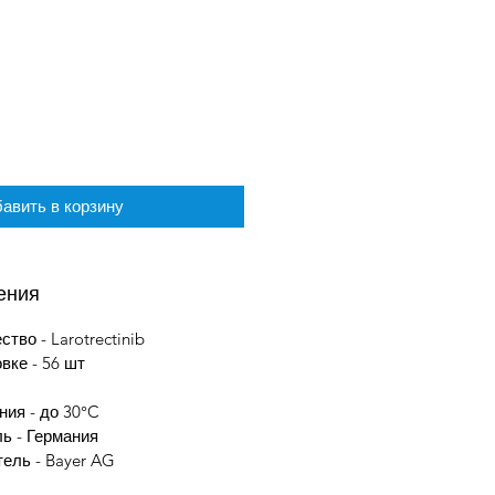
авить в корзину
ения
во - Larotrectinib
овке - 56 шт
ния - до 30°C
ль - Германия
ель - Bayer AG