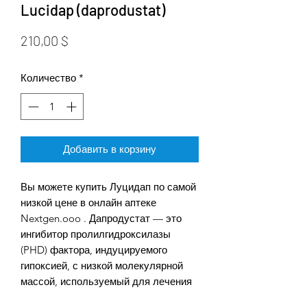
Lucidap (daprodustat)
Цена
210,00 $
Количество
*
Добавить в корзину
Вы можете купить Луцидап по самой
низкой цене в онлайн аптеке
Nextgen.ooo . Дапродустат — это
ингибитор пролилгидроксилазы
(PHD) фактора, индуцируемого
гипоксией, с низкой молекулярной
массой, используемый для лечения
анемии у пациентов с хронической