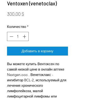
Ventoxen (venetoclax)
Цена
300,00 $
Количество
*
Добавить в корзину
Вы можете купить Вентоксен по
самой низкой цене в онлайн аптеке
Nextgen.ooo . Венетоклакс -
ингибитор BCL-2, используемый для
лечения хронического
лимфолейкоза, малой
лимфоцитарной лимфомы или
острого миелоидного лейкоза.