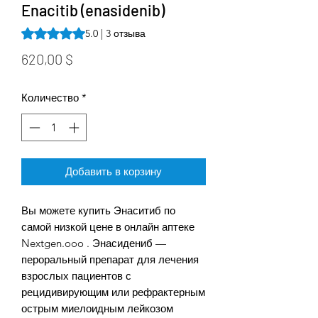
Enacitib (enasidenib)
Оценка 5.0 из пяти звезд на основе 3 отзывов
5.0 | 3 отзыва
Цена
620,00 $
Количество
*
Добавить в корзину
Вы можете купить Энаситиб по
самой низкой цене в онлайн аптеке
Nextgen.ooo . Энасидениб —
пероральный препарат для лечения
взрослых пациентов с
рецидивирующим или рефрактерным
острым миелоидным лейкозом