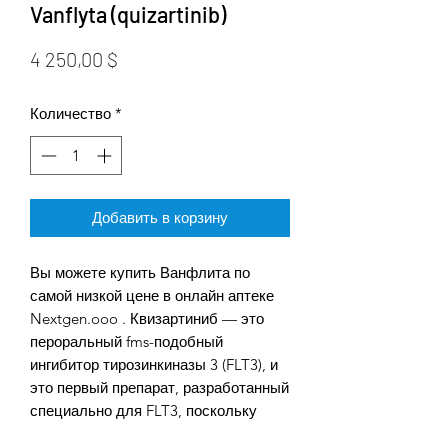
Vanflyta (quizartinib)
Цена
4 250,00 $
Количество
*
Добавить в корзину
Вы можете купить Ванфлита по
самой низкой цене в онлайн аптеке
Nextgen.ooo . Квизартиниб — это
пероральный fms-подобный
ингибитор тирозинкиназы 3 (FLT3), и
это первый препарат, разработанный
специально для FLT3, поскольку
другие агенты с ингибирующей