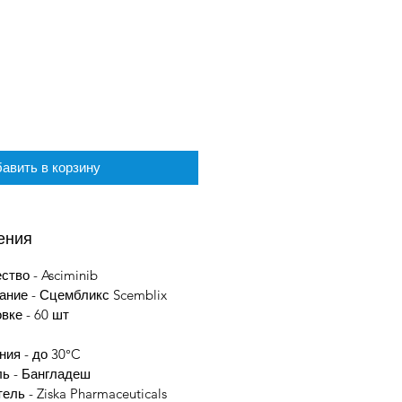
авить в корзину
ения
тво - Asciminib
ание - Сцембликс Scemblix
вке - 60 шт
ния - до 30°C
ль - Бангладеш
ель - Ziska Pharmaceuticals