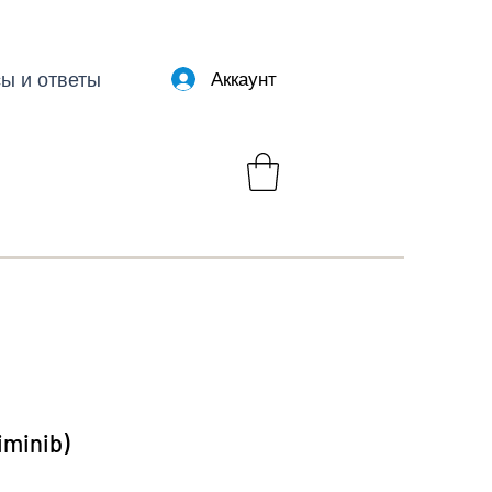
ы и ответы
Аккаунт
iminib)