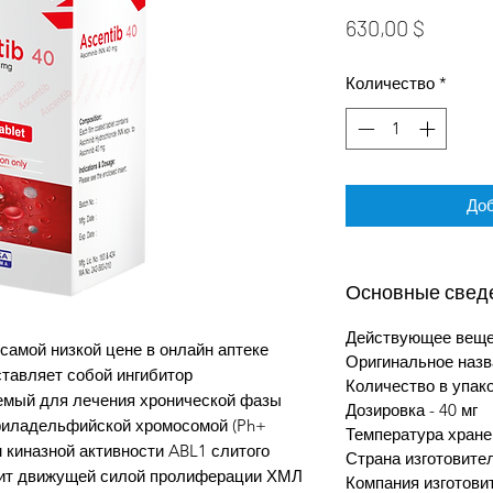
Цена
630,00 $
Количество
*
Доб
Основные свед
Действующее вещес
самой низкой цене в онлайн аптеке
Оригинальное назв
тавляет собой ингибитор
Количество в упако
уемый для лечения хронической фазы
Дозировка - 40 мг
филадельфийской хромосомой (Ph+
Температура хране
 киназной активности ABL1 слитого
Страна изготовите
жит движущей силой пролиферации ХМЛ
Компания изготовит