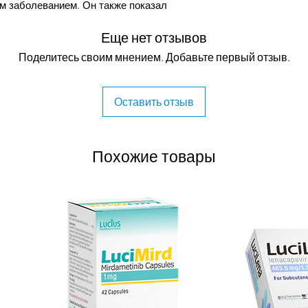
м заболеванием. Он также показал
 T315I, которая приводит к
Еще нет отзывов
1, который обычно устойчив к лечению
о типа.
Поделитесь своим мнением. Добавьте первый отзыв.
Оставить отзыв
 конкурируют за сайты связывания АТФ
сифицированы на те, которые нацелены
ного домена (дазатиниб, босутиниб), и
Похожие товары
активный киназный домен (иматиниб,
ниб уникален тем, что действует как
вязываясь с миристоильным карманом
 в неактивной конформации.
о один или два раза в день в
длежащего лечению. Увеличив общую
ению со стандартной терапией (80 мг в