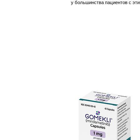
у большинства пациентов с эти
пользу при Ph+ ХМЛ с мутацией
образованию мутанции BCR-ABL
по сравнению с BCR-ABL1 диког
Существующие ингибиторы ABL
этих белков и могут быть клас
на активную конформацию киназ
на те, которые нацелены на не
нилотиниб, понатиниб). Асцими
аллостерический ингибитор, с
белка BCR-ABL1 и фиксируя его
Его можно назначать пероральн
зависимости от состояния, по
суточную дозу в 5 раз по сравн