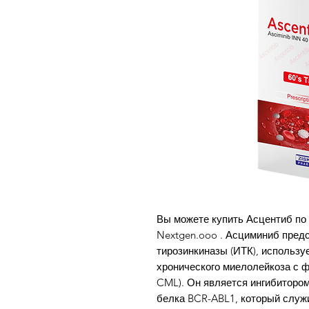
Вы можете купить Асцентиб по 
Nextgen.ooo . Асциминиб предс
тирозинкиназы (ИТК), использ
хронического миелолейкоза с 
CML). Он является ингибитором
белка BCR-ABL1, который слу