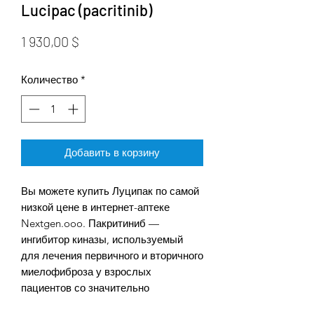
Lucipac (pacritinib)
Цена
1 930,00 $
Количество
*
Добавить в корзину
Вы можете купить Луципак по самой
низкой цене в интернет-аптеке
Nextgen.ooo. Пакритиниб —
ингибитор киназы, используемый
для лечения первичного и вторичного
миелофиброза у взрослых
пациентов со значительно
сниженным количеством