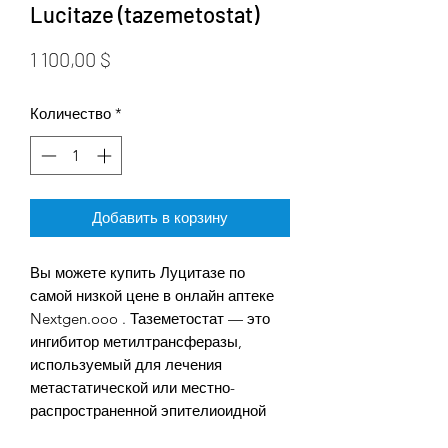
Lucitaze (tazemetostat)
Цена
1 100,00 $
Количество
*
Добавить в корзину
Вы можете купить Луцитазе по
самой низкой цене в онлайн аптеке
Nextgen.ooo . Таземетостат — это
ингибитор метилтрансферазы,
используемый для лечения
метастатической или местно-
распространенной эпителиоидной
саркомы, не подлежащей полной