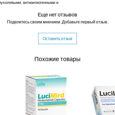
пухолевыми, антиангиогенными и
твами. Это 4-аминоглутамил аналог
Еще нет отзывов
, леналидомид существует в виде
орм S (-) и R (+). Однако леналидомид
Поделитесь своим мнением. Добавьте первый отзыв.
внее талидомида, с меньшими
ностью. Талидомид и его аналоги,
тся к иммуномодулирующим имидным
Оставить отзыв
ак модуляторы цереблонов), которые
муномодулирующих препаратов,
еналидомид действует через
Похожие товары
, которые способствуют гибели
ышают иммунитет хозяина. Доступный в
алидомид одобрен FDA и ЕС для
мы, миелодиспластических синдромов,
олликулярной лимфомы и лимфомы
х пациентов.
ственных новообразованиях иммунная