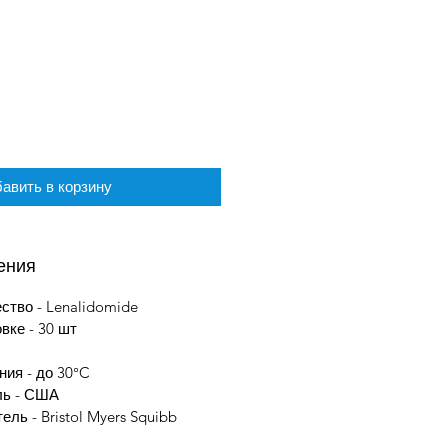
авить в корзину
ения
тво - Lenalidomide
овке - 30 шт
ния - до 30°C
ель - США
ель - Bristol Myers Squibb