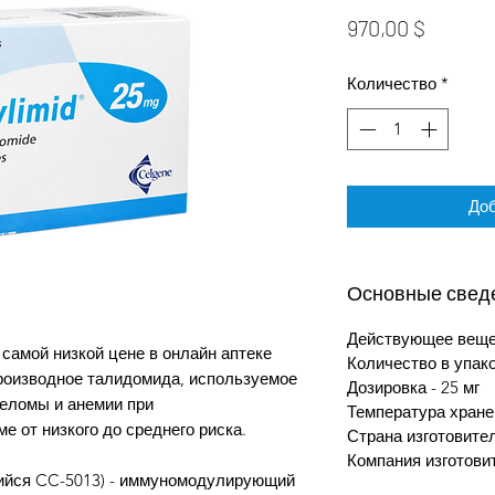
Цена
970,00 $
Количество
*
Доб
Основные свед
Действующее вещес
самой низкой цене в онлайн аптеке
Количество в упак
производное талидомида, используемое
Дозировка - 25 мг
еломы и анемии при
Температура хране
 от низкого до среднего риска.
Страна изготовит
Компания изготовит
ийся CC-5013) - иммуномодулирующий