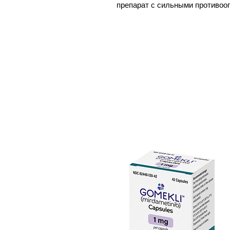
препарат с сильными противоо
противовоспалительными свойс
талидомида и, как и талидомид
рацемической смеси активных ф
намного безопаснее и эффекти
побочными эффектами и токсич
включая леналидомид, относя
препаратам (также известным к
представляют собой класс им
содержащих имидную группу. Л
различные механизмы действия
злокачественных клеток и пов
виде пероральных капсул, лен
лечения множественной миело
лимфомы из клеток мантии, ф
маргинальной зоны у отдельны
При гематологических злокаче