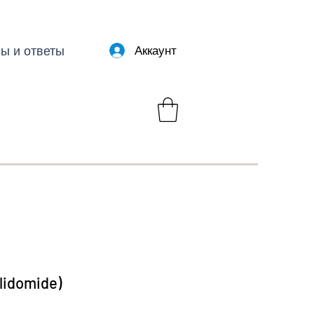
ы и ответы
Аккаунт
alidomide)