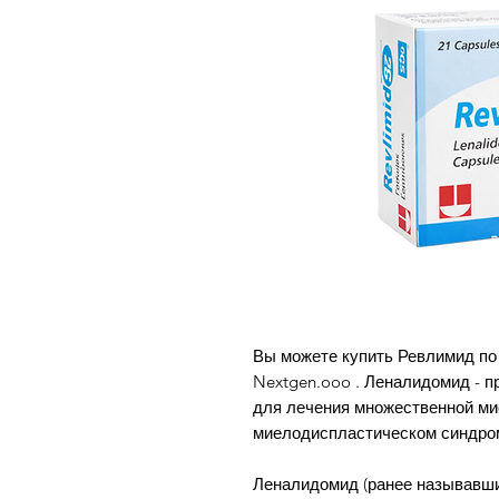
Вы можете купить Ревлимид по 
Nextgen.ooo . Леналидомид - 
для лечения множественной ми
миелодиспластическом синдроме
Леналидомид (ранее называвш